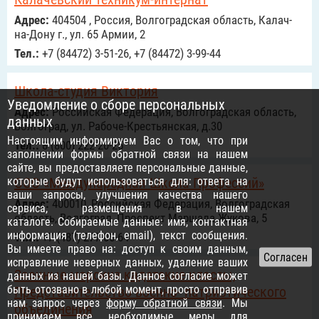
Адрес:
404504 , Россия, Волгоградская область, Калач-
на-Дону г., ул. 65 Армии, 2
Тел.:
+7 (84472) 3-51-26, +7 (84472) 3-99-44
Школа-студия Виктория
Уведомление о сборе персональных
Адрес:
Российcкая Федерация, Волгоградская область,
данных
Волгоград, ул. Рабоче-Крестьянская, д.30
Настоящим информируем Вас о том, что при
Тел.:
8 (800) 222-20-25
заполнении формы обратной связи на нашем
сайте, вы предоставляете персональные данные,
которые будут использоваться для: ответа на
ООО «Международная Школа Профессий»
ваши запросы, улучшения качества нашего
Адрес:
400010, Российcкая Федерация, Волгоградская
сервиса, размещения в нашем
область, Волгоград, Проспект Маршала Жукова, 5
каталоге. Собираемые данные: имя, контактная
информация (телефон, email), текст сообщения.
Тел.:
+7 (487) 277-05-64
Вы имеете право на: доступ к своим данным,
исправление неверных данных, удаление ваших
Заочные морские кадетские классы,
данных из нашей базы. Данное согласие может
быть отозвано в любой момент, просто отправив
Представительство военно- патриотического
нам запрос через
форму обратной связи
. Мы
объединения
принимаем все необходимые меры для