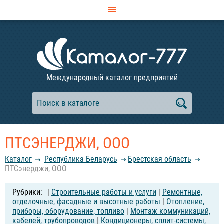
Международный каталог предприятий
ПТСЭНЕРДЖИ, ООО
Каталог
Республика Беларусь
Брестская область
ПТСэнерджи, ООО
|
Строительные работы и услуги
|
Ремонтные,
отделочные, фасадные и высотные работы
|
Отопление,
приборы, оборудование, топливо
|
Монтаж коммуникаций,
кабелей, трубопроводов
|
Кондиционеры, сплит-системы,