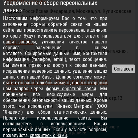
ООО "НайсКофе"
Уведомление о сборе персональных
данных
Адрес:
Российcкая Федерация, Москва, ул. Куликовская
, дом 12, офис 226
Настоящим информируем Вас о том, что при
заполнении формы обратной связи на нашем
Тел.:
+7 (499) 959-03-32
сайте, вы предоставляете персональные данные,
которые будут использоваться для: ответа на
NEUROYOU
ваши запросы, улучшения качества нашего
сервиса, размещения в нашем
Адрес:
Российcкая Федерация, Москва, ул.Монтажная,
каталоге. Собираемые данные: имя, контактная
д.9с1, помещение 48Н/3
информация (телефон, email), текст сообщения.
Вы имеете право на: доступ к своим данным,
Тел.:
+79957992200
исправление неверных данных, удаление ваших
данных из нашей базы. Данное согласие может
Интернет магазин спортивных товаров
быть отозвано в любой момент, просто отправив
SportAtlon.ru
нам запрос через
форму обратной связи
. Мы
принимаем все необходимые меры для
Адрес:
РФ, г. Москва, ул. Русаковская, дом 19, стр.13
обеспечения безопасности ваших данных. Кроме
этого, мы используем "Яндекс.Метрика" (ООО
Тел.:
+7(800)511-36-24
"Яндекс") для сбора статистических данных.
Продолжая использование сайта, Вы
соглашаетесь с использованием Ваших
Правила размещения
|
Услуги портала
|
Связь с
персональных данных. Если у вас есть вопросы,
администрацией
пожалуйста,
свяжитесь с нами
.