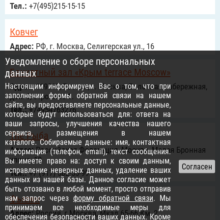
Тел.:
+7(495)215-15-15
Ковчег
Адрес:
РФ, г. Москва, Селигерская ул., 16
Уведомление о сборе персональных
Банкетный зал «Крым terrace Moscow»
данных
Настоящим информируем Вас о том, что при
Адрес:
119019, Россия, г. Москва, Болотная набережная,
заполнении формы обратной связи на нашем
дом 3, строение 1.
сайте, вы предоставляете персональные данные,
Тел.:
+74954763276
которые будут использоваться для: ответа на
ваши запросы, улучшения качества нашего
сервиса, размещения в нашем
The Рыба
каталоге. Собираемые данные: имя, контактная
Адрес:
Российcкая Федерация, Москва, Малая Бронная
информация (телефон, email), текст сообщения.
улица, 19
Вы имеете право на: доступ к своим данным,
исправление неверных данных, удаление ваших
Тел.:
+7 (917) 582-55-99
данных из нашей базы. Данное согласие может
быть отозвано в любой момент, просто отправив
Фьюжн
нам запрос через
форму обратной связи
. Мы
принимаем все необходимые меры для
Адрес:
Россия, г.Москва, Мкад 65-66 Км, 2
обеспечения безопасности ваших данных. Кроме