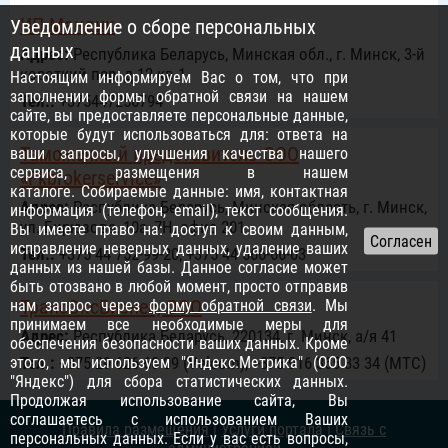
ИП Мандик
Уведомление о сборе персональных
данных
Адрес:
Республика Беларусь, Минская обл., г. Минск, 3-й
короткий пер. д 12 кв.1
Настоящим информируем Вас о том, что при
заполнении формы обратной связи на нашем
Тел.:
+375447256794
сайте, вы предоставляете персональные данные,
которые будут использоваться для: ответа на
Таможенный представитель ООО
ваши запросы, улучшения качества нашего
сервиса, размещения в нашем
«Fkbrokerservice»
каталоге. Собираемые данные: имя, контактная
Адрес:
Республика Беларусь, Минская область, г. Минск,
информация (телефон, email), текст сообщения.
ул. Бирюзова, 10а, 7H, офис 201
Вы имеете право на: доступ к своим данным,
исправление неверных данных, удаление ваших
Тел.:
+375 44 752-99-20, +375 44 566-66-03
данных из нашей базы. Данное согласие может
быть отозвано в любой момент, просто отправив
ТрансЭксБизнес, ООО
нам запрос через
форму обратной связи
. Мы
принимаем все необходимые меры для
Адрес:
Республика Беларусь, 220134, г. Минск, а/я 41
обеспечения безопасности ваших данных. Кроме
этого, мы используем "Яндекс.Метрика" (ООО
Тел.:
+375 29 626 60 09 (Velcom), +375 916 365 33 34 (МТС)
"Яндекс") для сбора статистических данных.
Продолжая использование сайта, Вы
соглашаетесь с использованием Ваших
Правила размещения
|
Услуги портала
|
Связь с
персональных данных. Если у вас есть вопросы,