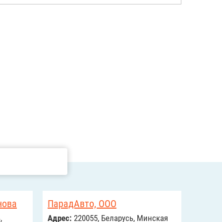
нова
ПарадАвто, ООО
,
Адрес:
220055, Беларусь, Минская