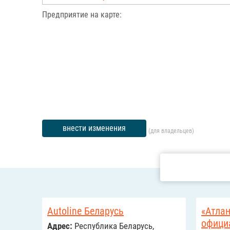
Предприятие на карте:
внести изменения
(для владельцев)
Autoline Беларусь
«Атлан
офици
Адрес:
Республика Беларусь,