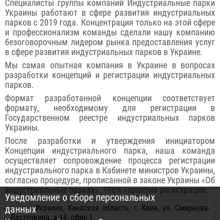
Специалисты группы компаний Индустриальные парки
Украины работают в сфере развития индустриальных
парков с 2019 года. Концентрация только на этой сфере
и профессионализм команды сделали нашу компанию
безоговорочным лидером рынка предоставления услуг
в сфере развития индустриальных парков в Украине.
Мы самая опытная компания в Украине в вопросах
разработки концепций и регистрации индустриальных
парков.
Формат разработанной концепции соответствует
формату, необходимому для регистрации в
Государственном реестре индустриальных парков
Украины.
После разработки и утверждения инициатором
Концепции индустриального парка, наша команда
осуществляет сопровождение процесса регистрации
индустриального парка в Кабинете министров Украины,
согласно процедуре, прописанной в законе Украины «Об
индустриальных парках». 100% гарантия регистрации.
Уведомление о сборе персональных
данных
Адрес:
Украина, Киевская область, г. Киев, ул. Смирнова-
Ласточкина, д.18, офис 1