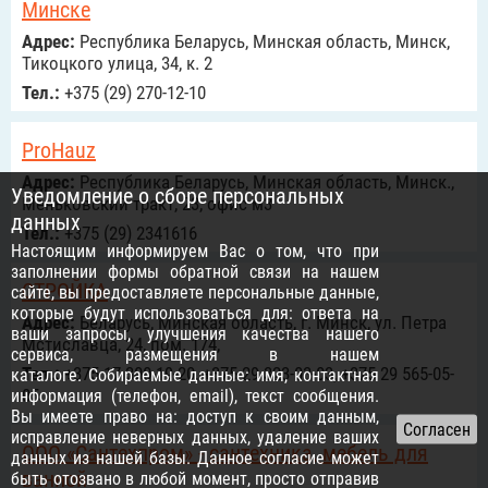
Минске
Адрес:
Республика Беларусь, Минская область, Минск,
Тикоцкого улица, 34, к. 2
Тел.:
+375 (29) 270-12-10
ProHauz
Адрес:
Республика Беларусь, Минская область, Минск.,
Уведомление о сборе персональных
Меньковский тракт, 23, офис м3
данных
Тел.:
+375 (29) 2341616
Настоящим информируем Вас о том, что при
заполнении формы обратной связи на нашем
СТРОЙКА
сайте, вы предоставляете персональные данные,
которые будут использоваться для: ответа на
Адрес:
Беларусь, Минская область, г. Минск, ул. Петра
ваши запросы, улучшения качества нашего
Мстиславца, 24, пом. 174,
сервиса, размещения в нашем
Тел.:
+375 17 300-19-20, +375 29 323-03-03, +375 29 565-05-
каталоге. Собираемые данные: имя, контактная
05
информация (телефон, email), текст сообщения.
Вы имеете право на: доступ к своим данным,
исправление неверных данных, удаление ваших
ООО «Сантехпром» - сантехника, мебель для
данных из нашей базы. Данное согласие может
ванной
быть отозвано в любой момент, просто отправив