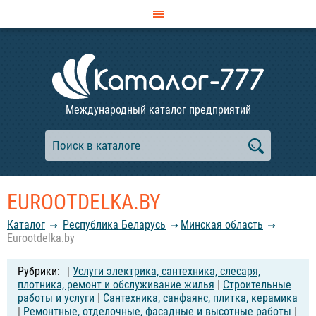
Международный каталог предприятий
EUROOTDELKA.BY
Каталог
Республика Беларусь
Минская область
Eurootdelka.by
|
Услуги электрика, сантехника, слесаря,
плотника, ремонт и обслуживание жилья
|
Строительные
работы и услуги
|
Сантехника, санфаянс, плитка, керамика
|
Ремонтные, отделочные, фасадные и высотные работы
|