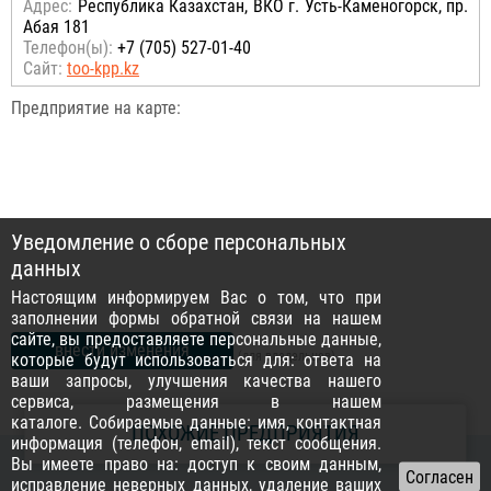
Адрес:
Республика Казахстан, ВКО г. Усть-Каменогорск, пр.
Абая 181
Телефон(ы):
+7 (705) 527-01-40
Сайт:
too-kpp.kz
Предприятие на карте:
Уведомление о сборе персональных
данных
Настоящим информируем Вас о том, что при
заполнении формы обратной связи на нашем
сайте, вы предоставляете персональные данные,
внести изменения
(для владельцев)
которые будут использоваться для: ответа на
ваши запросы, улучшения качества нашего
сервиса, размещения в нашем
каталоге. Собираемые данные: имя, контактная
ПОХОЖИЕ ПРЕДПРИЯТИЯ
информация (телефон, email), текст сообщения.
Вы имеете право на: доступ к своим данным,
исправление неверных данных, удаление ваших