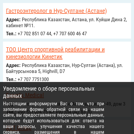
Гастроэнтеролог в Нур-Султане (Астане)
Адрес:
Республика Казахстан, Астана, ул. Куйши Дина 2,
кабинет №11.
Тел.:
+7 702 851 07 44, +7 707 600 46 47
ТОО Центр спортивной реабилитации и
кинезиологии Кинетик
Адрес:
Республика Казахстан, Нур-Султан (Астана), ул.
Байтурсынова 5, Highvill, D7
Тел.:
+7 707 7751300
Уведомление о сборе персональных
Experts Medical
данных
Настоящим информируем Вас о том, что при
Адрес:
Республика Казахстан, Астана, улица Е-49, дом 3
заполнении формы обратной связи на нашем
Тел.:
+90 531 824 75 40; +90 534 042 83 70
сайте, вы предоставляете персональные данные,
которые будут использоваться для: ответа на
ваши запросы, улучшения качества нашего
AVT Group
сервиса, размещения в нашем