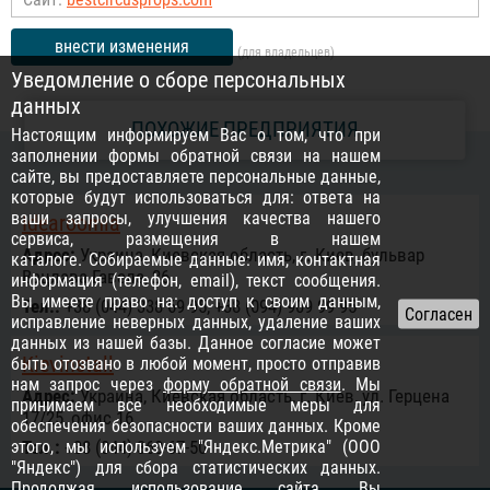
внести изменения
(для владельцев)
Уведомление о сборе персональных
данных
ПОХОЖИЕ ПРЕДПРИЯТИЯ
Настоящим информируем Вас о том, что при
заполнении формы обратной связи на нашем
сайте, вы предоставляете персональные данные,
которые будут использоваться для: ответа на
ваши запросы, улучшения качества нашего
Idearoomia
сервиса, размещения в нашем
Адрес:
Украина, Киевская область, г. Киев, бульвар
каталоге. Собираемые данные: имя, контактная
Вацлава Гавела, 26
информация (телефон, email), текст сообщения.
Вы имеете право на: доступ к своим данным,
Тел.:
+38 (044) 338 69 95, +38 (094) 909 99 95
исправление неверных данных, удаление ваших
данных из нашей базы. Данное согласие может
Kievinstall
быть отозвано в любой момент, просто отправив
нам запрос через
форму обратной связи
. Мы
Адрес:
Украина, Киевская область, г. Киев, ул. Герцена
принимаем все необходимые меры для
17/25, офис 16
обеспечения безопасности ваших данных. Кроме
этого, мы используем "Яндекс.Метрика" (ООО
Тел.:
+38 (044) 360-67-50
"Яндекс") для сбора статистических данных.
Продолжая использование сайта, Вы