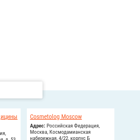
дицины
Cosmetolog Moscow
Адрес:
Российcкая Федерация,
Москва, Космодамианская
ия,
набережная, 4/22, корпус Б
, д. 53