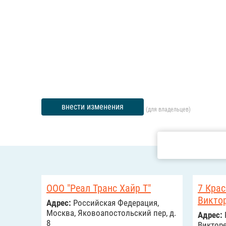
внести изменения
(для владельцев)
OOO "Реал Транс Хайр Т"
7 Крас
Викто
Адрес:
Российcкая Федерация,
Москва, Яковоапостольский пер, д.
Адрес:
8
Викторен