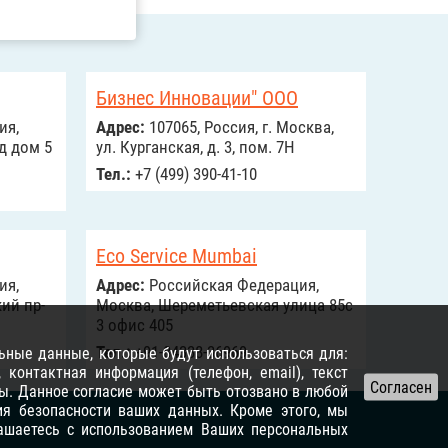
Бизнес Инновации" ООО
ия,
Адрес:
107065, Россия, г. Москва,
д дом 5
ул. Курганская, д. 3, пом. 7Н
Тел.:
+7 (499) 390-41-10
Eco Service Mumbai
ия,
Адрес:
Российcкая Федерация,
ий пр-
Москва, Шереметьевская улица 85с
3 офис 405
Тел.:
+91-84338-36969
ьные данные, которые будут использоваться для:
контактная информация (телефон, email), текст
ы. Данное согласие может быть отозвано в любой
я безопасности ваших данных. Кроме этого, мы
лашаетесь с использованием Ваших персональных