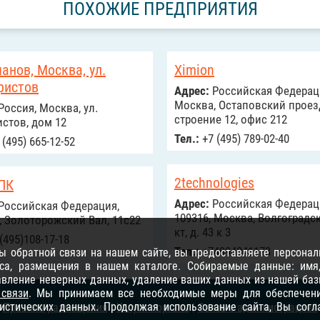
ПОХОЖИЕ ПРЕДПРИЯТИЯ
анов, Москва, ул.
Ximion
ристов
Адрес:
Российcкая Федерац
Москва, Остаповский проез
Россия, Москва, ул.
строение 12, офис 212
стов, дом 12
Тел.:
+7 (495) 789-02-40
(495) 665-12-52
2technologies
 ПК
Адрес:
Российcкая Федерац
Российcкая Федерация,
109316, Москва, Волгоградск
 Золоторожский Вал, 11с22
кт, д. 43 к 3
(495)108-17-18
Тел.:
+74994041173
 обратной связи на нашем сайте, вы предоставляете персонал
са, размещения в нашем каталоге. Собираемые данные: имя, 
равление неверных данных, удаление ваших данных из нашей баз
 связи
. Мы принимаем все необходимые меры для обеспечени
тистических данных. Продолжая использование сайта, Вы сог
Правила размещения
|
Услуги портала
|
Связь с администрацией