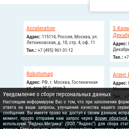
Acceleration
5 Карм
Декаб
Адрес:
115114, Россия, Москва, ул.
Летниковская, д. 10, стр. 4, оф. 11
Адрес:
Декабри
Тел.:
+7 (495) 961-31-12
Тел.:
+7 
Robotomag
Агент
Адрес:
РФ, г. Москва, Гостиничная
Адрес:
ул, дом № 9, этаж 3
Москва,
Уведомление о сборе персональных данных
Тел.:
8 800 3011399
Тел.:
+7
Настоящим информируем Вас о том, что при заполнении формы
ответа на ваши запросы, улучшения качества нашего серви
сообщения. Вы имеете право на: доступ к своим данным, исп
момент, просто отправив нам запрос через
форму обратной
используем "Яндекс.Метрика" (ООО "Яндекс") для сбора ста