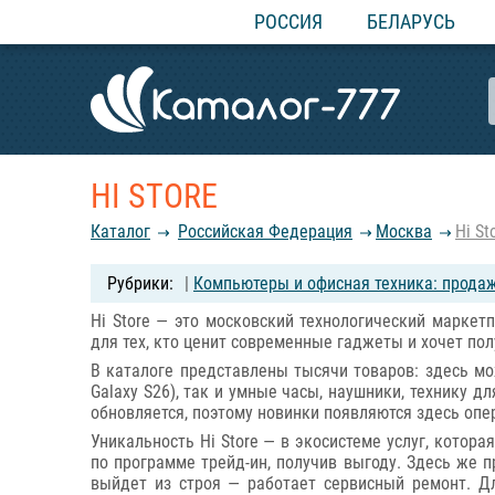
РОССИЯ
БЕЛАРУСЬ
HI STORE
Каталог
Российcкая Федерация
Москва
Hi St
|
Компьютеры и офисная техника: прода
Hi Store — это московский технологический маркет
для тех, кто ценит современные гаджеты и хочет пол
В каталоге представлены тысячи товаров: здесь мо
Galaxy S26), так и умные часы, наушники, технику д
обновляется, поэтому новинки появляются здесь опе
Уникальность Hi Store — в экосистеме услуг, котора
по программе трейд-ин, получив выгоду. Здесь же 
выйдет из строя — работает сервисный ремонт. Д