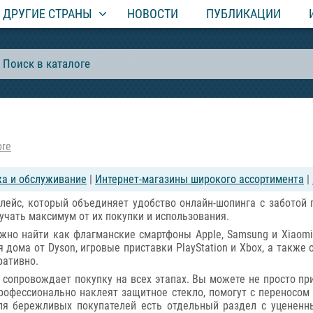
ДРУГИЕ СТРАНЫ
НОВОСТИ
ПУБЛИКАЦИИ
ore
жа и обслуживание
|
Интернет-магазины широкого ассортимента
|
плейс, который объединяет удобство онлайн-шопинга с заботой
учать максимум от их покупки и использования.
жно найти как флагманские смартфоны Apple, Samsung и Xiaom
ля дома от Dyson, игровые приставки PlayStation и Xbox, а такж
ративно.
я сопровождает покупку на всех этапах. Вы можете не просто пр
профессионально наклеят защитное стекло, помогут с переносом
ля бережливых покупателей есть отдельный раздел с уценен