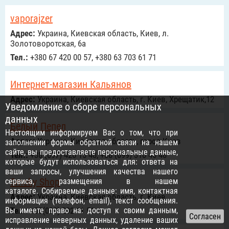
vaporajzer
Адрес:
Украина, Киевская область, Киев, л.
Золотоворотская, 6а
Тел.:
+380 67 420 00 57, +380 63 703 61 71
Интернет-магазин Кальянов
Адрес:
Украина, Киевская область, г. Киев, Хрещатик,12
Уведомление о сборе персональных
данных
Белый Пепел
Настоящим информируем Вас о том, что при
Адрес:
Украина, Киевская область, город Киев
заполнении формы обратной связи на нашем
сайте, вы предоставляете персональные данные,
Тел.:
+38 (097) 426 15 48, +38 (099) 310 46 48
которые будут использоваться для: ответа на
ваши запросы, улучшения качества нашего
Smoky Shop
сервиса, размещения в нашем
каталоге. Собираемые данные: имя, контактная
Адрес:
Украина, Киевская область, г. Киев
информация (телефон, email), текст сообщения.
Вы имеете право на: доступ к своим данным,
Тел.:
+38(099) 292 11 51
исправление неверных данных, удаление ваших