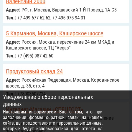
Валентайн 2000
Адрес:
РФ, г. Москва, Варшавский 1-Й Проезд, 1А С3
Тел.:
+7 499 677 62 62, +7 495 975 94 31
5 Карманов, Москва, Каширское шоссе
Адрес:
Россия, Москва, пересечение 24 км МКАД и
Каширского шоссе, ТЦ "Vegas"
Тел.:
+7 (495) 987-42-60
Продуктовый склад 24
Адрес:
Российcкая Федерация, Москва, Коровинское
шоссе, д. 35, стр. 4
Тел.:
+78003507724
Уведомление о сборе персональных
данных
Интернет-Магазин «СПЕЦГОСТ»
Настоящим информируем Вас о том, что при
заполнении формы обратной связи на нашем
Адрес:
Российcкая Федерация, Москва, поселение
сайте, вы предоставляете персональные данные,
Мосрентген, улица Адмирала Корнилова, 4
которые будут использоваться для: ответа на
Тел.:
+79680000597