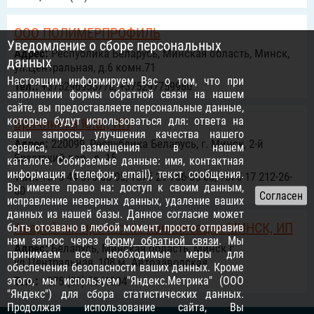
ООО ПОЛИМЕРПРОФИЛЬ
Уведомление о сборе персональных
Адрес:
Республика Беларусь, Минская область, Минск,
данных
ул.Центральная, д.6 комн.71
Настоящим информируем Вас о том, что при
Тел.:
+375296955778, +375297759980
заполнении формы обратной связи на нашем
сайте, вы предоставляете персональные данные,
которые будут использоваться для: ответа на
Бричников Ю.В., ИП
ваши запросы, улучшения качества нашего
Адрес:
220099, Республика Беларусь, г. Минск, 2-й
сервиса, размещения в нашем
Брестский пер., д. 15
каталоге. Собираемые данные: имя, контактная
информация (телефон, email), текст сообщения.
Тел.:
+375 44 570-05-05; +375 29 766-05-05; +375 17 212-26-
Вы имеете право на: доступ к своим данным,
60
исправление неверных данных, удаление ваших
данных из нашей базы. Данное согласие может
Аварийная прочистка канализации МИНСК, ИП
быть отозвано в любой момент, просто отправив
нам запрос через
форму обратной связи
. Мы
Адрес:
Беларусь, Минская область, Минск г.,
принимаем все необходимые меры для
ул.Центральная, 108 м. Автозаводская
обеспечения безопасности ваших данных. Кроме
этого, мы используем "Яндекс.Метрика" (ООО
Тел.:
+375 (29) 3341804
"Яндекс") для сбора статистических данных.
Продолжая использование сайта, Вы