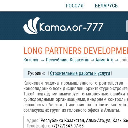
РОССИЯ
БЕЛАРУСЬ
LONG PARTNERS DEVELOPME
Каталог
Республика Казахстан
Алма-Ата
Long
|
Строительные работы и услуги
|
Ключевая задача промышленного строительства —
консолидацию всех дисциплин: архитектурно-строит
Такой подход минимизирует стыковочные ошибки и
субподрядными организациями, внедряем контроль к
сложность объекта. Лицензия на строительно-мо
согласующих групп из головного офиса в Алматы.
Адрес:
Республика Казахстан, Алма-Ата, ул. Казыбае
Телефон(ы):
+7(727)347-07-53