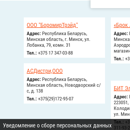
ООО "БоромирТрэйд"
«Брок
Адрес:
Республика Беларусь,
Адрес:
Минская область, г. Минск, ул.
Минская
Лобанка, 79, комн. 31
Аэродро
магази
Тел.:
+375 17 347-03-88
Тел.:
+3
АСДистри,ООО
Адрес:
Республика Беларусь,
Минская область, Новодворский с/
БИТ Э
с, д. 138
Адрес:
Тел.:
+375(29)172-95-07
223051,
Колодищ
ул. Мин
Тел.:
+37
Уведомление о сборе персональных данных
311-93-