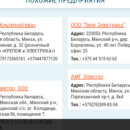
ПОХОЖИЕ ПРЕДПРИЯТИЯ
 Альтернатива»
ООО "Твоя Электрика"
Республика Беларусь,
Адрес:
223053, Республика
 область, Минск, ул.
Беларусь, Минский р-н, дер.
мная, д. 32 (розничный
Боровляны, ул. 40 лет Побед
н «КРЕПЕЖ и ЭЛЕКТРИКА»)
офис 25
75173365161, +375447877120
Тел.:
+375 44 515-62-62
АМГ Электро
Адрес:
Республика Беларусь
лектро, ООО
Минская область, Минск, ул
Республика Беларусь,
Партизанский пр-т, д. 8к4
 Минская обл., Минский р-н,
Тел.:
+375(29)309-83-54
анский с/с, аг. Колодищи,
ская-56, помещение 7.
5 (17) 511-72-10 +375 (29)
26