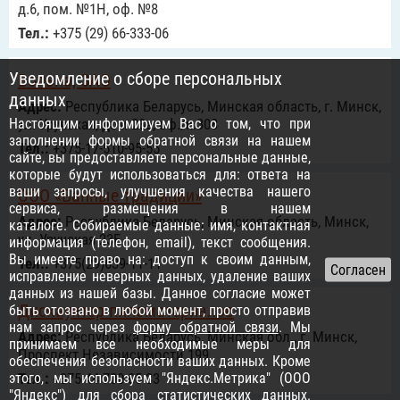
д.6, пом. №1Н, оф. №8
Тел.:
+375 (29) 66-333-06
Уведомление о сборе персональных
Вольна, ЗАО
данных
Адрес:
Республика Беларусь, Минская область, г. Минск,
Настоящим информируем Вас о том, что при
ул. Уручская, дом 23а, оф./к.308
заполнении формы обратной связи на нашем
Тел.:
+375-17-510-95-55
сайте, вы предоставляете персональные данные,
которые будут использоваться для: ответа на
ваши запросы, улучшения качества нашего
ООО «Банные традиции»
сервиса, размещения в нашем
Адрес:
Республика Беларусь, Минская область, Минск,
каталоге. Собираемые данные: имя, контактная
ул. Уручская 23Б
информация (телефон, email), текст сообщения.
Вы имеете право на: доступ к своим данным,
Тел.:
+375(29)639-11-11
исправление неверных данных, удаление ваших
данных из нашей базы. Данное согласие может
Дискаунтер пиломатериалов
быть отозвано в любой момент, просто отправив
нам запрос через
форму обратной связи
. Мы
Адрес:
Республика Беларусь, Минская обл., г. Минск,
принимаем все необходимые меры для
Проспект Независимости 199
обеспечения безопасности ваших данных. Кроме
этого, мы используем "Яндекс.Метрика" (ООО
Тел.:
+375 44 700 05 33
"Яндекс") для сбора статистических данных.