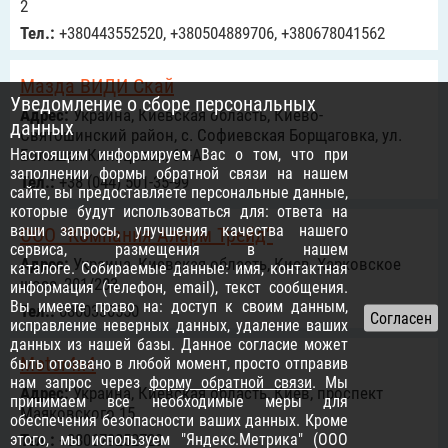
2
Тел.:
+380443552520, +380504889706, +380678041562
Мазда ВИДИ Скай
Уведомление о сборе персональных
Адрес:
Украина, Киевская область, Киево-
данных
Святошинский район, с. Софиевская Борщаговка, ул.
Настоящим информируем Вас о том, что при
Большая Кольцевая, 60-А
заполнении формы обратной связи на нашем
Тел.:
+38 (044) 501-35-99
сайте, вы предоставляете персональные данные,
которые будут использоваться для: ответа на
ваши запросы, улучшения качества нашего
ООО “Компания Аларм Трейд”
сервиса, размещения в нашем
Адрес:
Украина, Киевская область, Киев, Харковское
каталоге. Собираемые данные: имя, контактная
шосе, 201/203
информация (телефон, email), текст сообщения.
Вы имеете право на: доступ к своим данным,
Тел.:
0800330550
исправление неверных данных, удаление ваших
данных из нашей базы. Данное согласие может
Motor4x4
быть отозвано в любой момент, просто отправив
нам запрос через
форму обратной связи
. Мы
Адрес:
Украина, Киевская область, Киев, проспект
принимаем все необходимые меры для
Маяковского 15
обеспечения безопасности ваших данных. Кроме
этого, мы используем "Яндекс.Метрика" (ООО
Тел.:
+380679252729