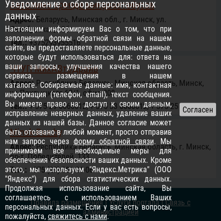
Уведомление о сборе персональных
Автолимо аренда микроавтобусов
данных
Адрес:
Беларусь, Минская обл., г. Минск, ул.
Настоящим информируем Вас о том, что при
Октябрьская, 19б
заполнении формы обратной связи на нашем
Тел.:
+375293955516
сайте, вы предоставляете персональные данные,
которые будут использоваться для: ответа на
ваши запросы, улучшения качества нашего
ЧТУП МихАВтоДрайв
сервиса, размещения в нашем
Адрес:
Республика Беларусь, Минская область, Минск,
каталоге. Собираемые данные: имя, контактная
ул.Притыцкого,62/1, офис 208
информация (телефон, email), текст сообщения.
Вы имеете право на: доступ к своим данным,
Тел.:
+ 375 29 6666612; + 375 33 6666612; + 375 25 6666612
исправление неверных данных, удаление ваших
данных из нашей базы. Данное согласие может
Minsk-Bus.by
быть отозвано в любой момент, просто отправив
нам запрос через
форму обратной связи
. Мы
Адрес:
Республика Беларусь, Минская область, г. Минск,
принимаем все необходимые меры для
пр-т. Победителей, 133
обеспечения безопасности ваших данных. Кроме
этого, мы используем "Яндекс.Метрика" (ООО
Тел.:
+375 (29) 391-06-06
"Яндекс") для сбора статистических данных.
Продолжая использование сайта, Вы
соглашаетесь с использованием Ваших
Правила размещения
|
Услуги портала
|
Связь с
персональных данных. Если у вас есть вопросы,
администрацией
пожалуйста,
свяжитесь с нами
.