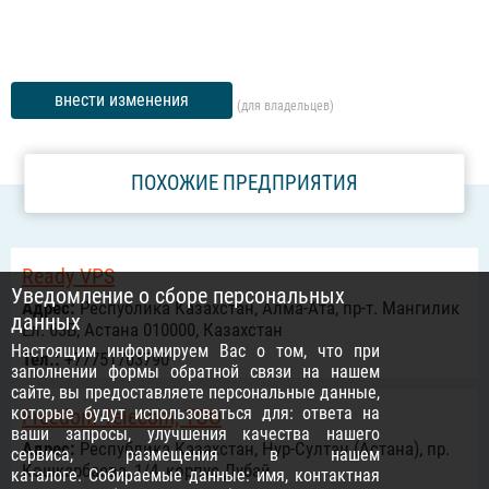
внести изменения
(для владельцев)
ПОХОЖИЕ ПРЕДПРИЯТИЯ
Ready VPS
Уведомление о сборе персональных
Адрес:
Республика Казахстан, Алма-Ата, пр-т. Мангилик
данных
Ел. 63Б, Астана 010000, Казахстан
Настоящим информируем Вас о том, что при
Тел.:
+77751703790
заполнении формы обратной связи на нашем
сайте, вы предоставляете персональные данные,
которые будут использоваться для: ответа на
Freedom Telecom, ТОО
ваши запросы, улучшения качества нашего
Адрес:
Республика Казахстан, Нур-Султан (Астана), пр.
сервиса, размещения в нашем
Кошкарбаева, 1/4, корпус Дубай
каталоге. Собираемые данные: имя, контактная