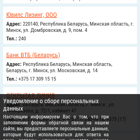
Ювилс Лизинг, ООО
Адрес:
220140, Республика Беларусь, Минская область, г.
Минск, ул. Домбровская, д. 9, пом. 4
Тел.:
240
Банк ВТБ (Беларусь)
Адрес:
Республика Беларусь, Минская область,
Беларусь, г. Минск, ул. Московская, д. 14
Тел.:
+375 17 309 15 15
ОТКРЫТАЯ ЛИНИЯ
Уведомление о сборе персональных
Адрес:
Беларусь, Минская область, г. Минск , ул.
данных
Тимирязева, д. 72/1, кабинет 47
Настоящим информируем Вас о том, что при
Тел.:
+ 375 (17) 240-99-14, + 375 (17) 240-99-16, +375 (17)
заполнении формы обратной связи на нашем
295-69-27
сайте, вы предоставляете персональные данные,
которые будут использоваться для: ответа на