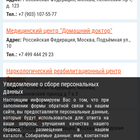
д. 123
Тел.:
+7 (903) 107-55-77
Медицинский центр "Домашний доктор"
Адрес:
Российcкая Федерация, Москва, Подъёмная ул.,
10
Тел.:
+7 499 444 29 23
Наркологический реабилитационный центр
Феникс
Уведомление о сборе персональных
Адрес:
Российcкая Федерация, Москва,
данных
Багратионовский проезд д 7 к 3
Настоящим информируем Вас о том, что при
Тел.:
8 (800) 551-94-17
заполнении формы обратной связи на нашем
сайте, вы предоставляете персональные данные,
которые будут использоваться для: ответа на
ДНК центр "ДТЛ"
ваши запросы, улучшения качества нашего
Адрес:
Российcкая Федерация, Москва, ул. Садовая-
сервиса, размещения в нашем
Спасская. 18
каталоге. Собираемые данные: имя, контактная