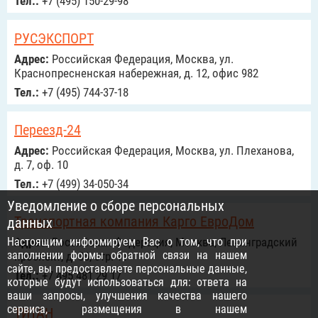
Тел.:
+7 (495) 150-29-98
РУСЭКСПОРТ
Адрес:
Российcкая Федерация, Москва, ул.
Краснопресненская набережная, д. 12, офис 982
Тел.:
+7 (495) 744-37-18
Переезд-24
Адрес:
Российcкая Федерация, Москва, ул. Плеханова,
д. 7, оф. 10
Тел.:
+7 (499) 34-050-34
Уведомление о сборе персональных
Транспортная компания Карго ЕвроДом
данных
Настоящим информируем Вас о том, что при
Адрес:
Российcкая Федерация, Москва, Ленинградский
заполнении формы обратной связи на нашем
проспект, д. 36, стр. 11
сайте, вы предоставляете персональные данные,
Тел.:
+7 495 481 29 17
которые будут использоваться для: ответа на
ваши запросы, улучшения качества нашего
сервиса, размещения в нашем
ТИТАН