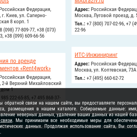
ools
MAbraziv.ru
Российcкая Федерация,
Адрес:
Российcкая Федерац
 г. Киев, ул. Саперно-
Москва, Луговой проезд, д. 5
кая 8 корп. 1
Тел.:
+7 (800) 707-02-96, +7 (4
 (098) 77-809-77, +38 (073)
22-96
3, +38 (099) 609-66-56
ИТС-Инжиниринг
ния по аренде
Адрес:
Российcкая Федерац
ментов «Rent4work»
Москва, ул. Коптевская, 73А
Российcкая Федерация,
Тел.:
+7 (495) 660-62-72
, 2-й Верхний Михайловский
 дом 1
985 222-65-85, +7 495 868-37-
 обратной связи на нашем сайте, вы предоставляете персонал
са, размещения в нашем каталоге. Собираемые данные: имя, 
равление неверных данных, удаление ваших данных из нашей баз
 связи
. Мы принимаем все необходимые меры для обеспечени
тистических данных. Продолжая использование сайта, Вы сог
Правила размещения
|
Услуги портала
|
Связь с администрацией
.