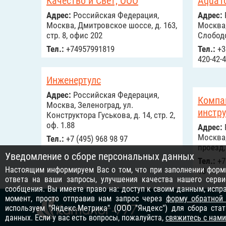
Качество и Свет, ООО
AquaT
Адрес:
Российcкая Федерация,
Адрес:
Москва, Дмитровское шоссе, д. 163,
Москва,
стр. 8, офис 202
Слободс
Тел.:
+74957991819
Тел.:
+38
420-42-4
Инженертулс
Адрес:
Российcкая Федерация,
Компа
Москва, Зеленоград, ул.
инстру
Конструктора Гуськова, д. 14, стр. 2,
оф. 1.88
Адрес:
Москва
Тел.:
+7 (495) 968 98 97
проезд,
Уведомление о сборе персональных данных
Тел.:
+7 
Настоящим информируем Вас о том, что при заполнении формы
18
ответа на ваши запросы, улучшения качества нашего серви
сообщения. Вы имеете право на: доступ к своим данным, исп
момент, просто отправив нам запрос через
форму обратной
используем "Яндекс.Метрика" (ООО "Яндекс") для сбора ста
данных. Если у вас есть вопросы, пожалуйста,
свяжитесь с нами