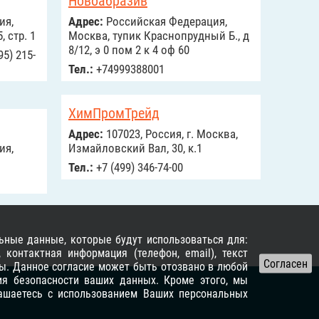
Новоабразив
ия,
Адрес:
Российcкая Федерация,
, стр. 1
Москва, тупик Краснопрудный Б., д
8/12, э 0 пом 2 к 4 оф 60
95) 215-
Тел.:
+74999388001
ХимПромТрейд
Адрес:
107023, Россия, г. Москва,
ия,
Измайловский Вал, 30, к.1
Тел.:
+7 (499) 346-74-00
ьные данные, которые будут использоваться для:
контактная информация (телефон, email), текст
ы. Данное согласие может быть отозвано в любой
я безопасности ваших данных. Кроме этого, мы
лашаетесь с использованием Ваших персональных