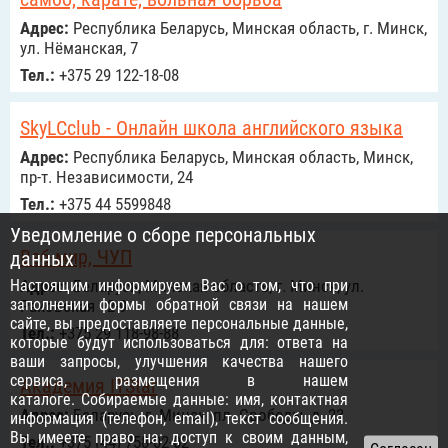
Адрес:
Республика Беларусь, Минская область, г. Минск,
ул. Нёманская, 7
Тел.:
+375 29 122-18-08
SkyLCclub - Онлайн школа английского языка
Адрес:
Республика Беларусь, Минская область, Минск,
пр-т. Независимости, 24
Тел.:
+375 44 5599848
Уведомление о сборе персональных
Веб-мир, ЧУП
данных
Настоящим информируем Вас о том, что при
Адрес:
Беларусь, Минская область, г. Минск, ул.
заполнении формы обратной связи на нашем
Раковская 12-9
сайте, вы предоставляете персональные данные,
Тел.:
+375 29 118-98-88
которые будут использоваться для: ответа на
ваши запросы, улучшения качества нашего
сервиса, размещения в нашем
Академия ITStar
каталоге. Собираемые данные: имя, контактная
Адрес:
Беларусь, г. Минск, пл. Свободы, д. 23
информация (телефон, email), текст сообщения.
Вы имеете право на: доступ к своим данным,
Тел.:
+375 (44) 758-02-02