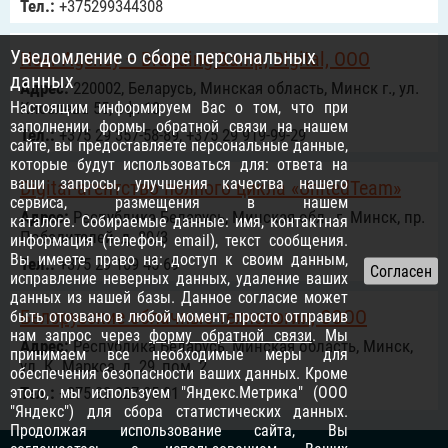
Тел.:
+375299344308
Уведомление о сборе персональных
Noer Agency – Branding &amp; Digital, ООО
данных
Адрес:
220002, Беларусь, Минская область, Минск г., ул.
Настоящим информируем Вас о том, что при
Киселева 55, оф. 13
заполнении формы обратной связи на нашем
Тел.:
+375 29 357-58-89, +375 29 919-99-29
сайте, вы предоставляете персональные данные,
которые будут использоваться для: ответа на
ваши запросы, улучшения качества нашего
Digital-агентство полного цикла «UnitedTeam»
сервиса, размещения в нашем
Адрес:
Республика Беларусь, Минская обл., г. Минск, пр.
каталоге. Собираемые данные: имя, контактная
Победителей, д. 89/3
информация (телефон, email), текст сообщения.
Вы имеете право на: доступ к своим данным,
Тел.:
+375 29 109 45 69
исправление неверных данных, удаление ваших
данных из нашей базы. Данное согласие может
Белорусские облачные технологии, СООО
быть отозвано в любой момент, просто отправив
нам запрос через
форму обратной связи
. Мы
Адрес:
Республика Беларусь, Минская область, Минск,
принимаем все необходимые меры для
ул. К. Маркса, д. 29, пом. 2
обеспечения безопасности ваших данных. Кроме
этого, мы используем "Яндекс.Метрика" (ООО
Тел.:
+375 33 327 05 01
"Яндекс") для сбора статистических данных.
Продолжая использование сайта, Вы