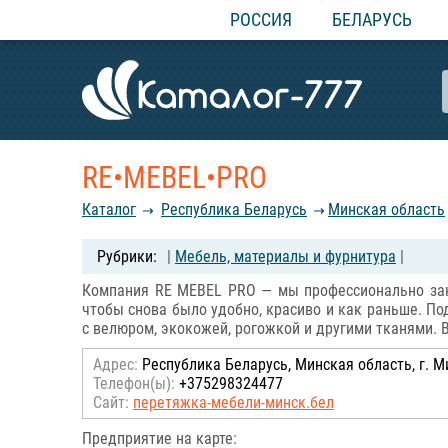
РОССИЯ
БЕЛАРУСЬ
RE•MEBEL•PRO
Каталог
Республика Беларусь
Минская область
|
Мебель, материалы и фурнитура
|
Компания RE MEBEL PRO — мы профессионально зани
чтобы снова было удобно, красиво и как раньше. По
с велюром, экокожей, рогожкой и другими тканями. 
Адрес:
Республика Беларусь, Минская область, г. Ми
Телефон(ы):
+375298324477
Сайт:
перетяжка-мебели-минск.бел
Предприятие на карте: