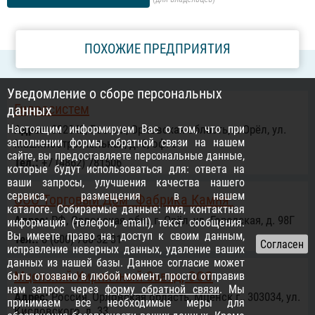
ПОХОЖИЕ ПРЕДПРИЯТИЯ
Уведомление о сборе персональных
Гидросистем
данных
Настоящим информируем Вас о том, что при
Адрес:
302042, Россия, Орловская область, г. Орёл, ул.
заполнении формы обратной связи на нашем
Машиностроительная, д. 6, оф. 3
сайте, вы предоставляете персональные данные,
Тел.:
+7 (4862) 781506
которые будут использоваться для: ответа на
ваши запросы, улучшения качества нашего
сервиса, размещения в нашем
ООО Торговый Дом "Фабрика Камня"
каталоге. Собираемые данные: имя, контактная
Адрес:
РФ, Орловская обл., г. Орёл, ул. Городская, д. 98Г
информация (телефон, email), текст сообщения.
Вы имеете право на: доступ к своим данным,
Тел.:
8 (800) 700-32-31
исправление неверных данных, удаление ваших
данных из нашей базы. Данное согласие может
Мценский Кирпичный Завод, ООО
быть отозвано в любой момент, просто отправив
нам запрос через
форму обратной связи
. Мы
Адрес:
Россия, Орловская область, Мценск г., 303034, ул.
принимаем все необходимые меры для
Кисловского, д. 33