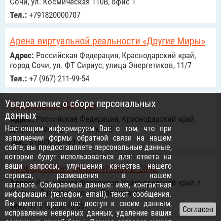
Сочи, ул. Космическая 110В, офис 1
Тел.:
+791820000707
Арена виртуальной реальности «Другие Миры»
Адрес:
Российcкая Федерация, Краснодарский край,
город Сочи, ул. ФТ Сириус, улица Энергетиков, 11/7
Тел.:
+7 (967) 211-99-54
Уведомление о сборе персональных
Парк-отель «Джубга»
данных
Адрес:
Российcкая Федерация, Краснодарский край,
Настоящим информируем Вас о том, что при
Джубга, Кооперативная ул., 2
заполнении формы обратной связи на нашем
Тел.:
8 (800) 301-63-11
сайте, вы предоставляете персональные данные,
которые будут использоваться для: ответа на
ваши запросы, улучшения качества нашего
Крокодиловая ферма «Гена» в Сочи
сервиса, размещения в нашем
Адрес:
Российcкая Федерация, Краснодарский край, г.
каталоге. Собираемые данные: имя, контактная
Сочи, п. Лазаревское, ул. Павлова д. 2
информация (телефон, email), текст сообщения.
Вы имеете право на: доступ к своим данным,
Тел.:
+7 918 356-78-05
исправление неверных данных, удаление ваших