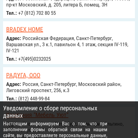
пр-кт Московский, д. 205, литера Б, помещ. 3Н
Тел.:
+7 (812) 702 80 55
BRADEX HOME
Адрес:
Российcкая Федерация, Санкт-Петербург,
Варшавская ул., 3 к.1, павильон 4, 1 этаж, секция IV-119,
IV-121
Тел.:
+7(495)0232025
РАДУГА, ООО
Адрес:
Россия, Санкт-Петербург, Московский район,
Лиговский проспект, 256, к.3
Тел.:
(812) 448-99-84
Уведомление о сборе персональных
Компания "Мебель Уют"
данных
Настоящим информируем Вас о том, что при
Адрес:
Россия, Санкт-Петербург, территория Ольгино,
заполнении формы обратной связи на нашем
Полевая улица, 3
сайте, вы предоставляете персональные данные,