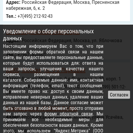
Адрес:
Российcкая Федерация, Москва, Пресненская
набережная, 6, к. 2
Тел.:
+7(495) 212-92-43
Уведомление о сборе персональных
ИК Объединенные инвесторы
данных
Адрес:
Российcкая Федерация, Москва, ул. Яблочкова
Настоящим информируем Вас о том, что при
25-3-42
заполнении формы обратной связи на нашем
Тел.:
+79671841001
сайте, вы предоставляете персональные данные,
которые будут использоваться для: ответа на
ваши запросы, улучшения качества нашего
АБКО, Москва, ул. 9-я Парковая
сервиса, размещения в нашем
Адрес:
Россия, Москва, ул. 9-я Парковая, д. 59, корп. 1
каталоге. Собираемые данные: имя, контактная
информация (телефон, email), текст сообщения.
Тел.:
+7 (495) 669-31-52, +7 (495) 542-30-64, +7 (499) 501-12-
Вы имеете право на: доступ к своим данным,
24
исправление неверных данных, удаление ваших
данных из нашей базы. Данное согласие может
Бизнес-центр «FUSION PARK»
быть отозвано в любой момент, просто отправив
нам запрос через
форму обратной связи
. Мы
Адрес:
Российcкая Федерация, Москва, улица Усачёва,
принимаем все необходимые меры для
д. 2, с. 1
обеспечения безопасности ваших данных. Кроме
этого, мы используем "Яндекс.Метрика" (ООО
Тел.:
+7(495)212-92-43