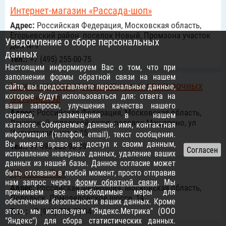
Интернет-магазин «Рассада-шоп»
Адрес:
Российcкая Федерация, Московская область,
Егорьевский район, поселок Новый, Промзона участок
Уведомление о сборе персональных
дом №9
данных
Тел.:
+7 (495) 255-00-75
Настоящим информируем Вас о том, что при
заполнении формы обратной связи на нашем
Хиген - производство нетканых протирочных
сайте, вы предоставляете персональные данные,
которые будут использоваться для: ответа на
материалов
ваши запросы, улучшения качества нашего
Адрес:
Российcкая Федерация, Московская область,
сервиса, размещения в нашем
Ленинский городской округ, поселок Мещерино, ул
каталоге. Собираемые данные: имя, контактная
Индустриальная, д.15
информация (телефон, email), текст сообщения.
Вы имеете право на: доступ к своим данным,
Тел.:
+7 495 663-90-99
исправление неверных данных, удаление ваших
данных из нашей базы. Данное согласие может
ТД АвантПак
быть отозвано в любой момент, просто отправив
нам запрос через
форму обратной связи
. Мы
Адрес:
Российcкая Федерация, Московская область,
принимаем все необходимые меры для
Подольск, Домодедовское шоссе, 14
обеспечения безопасности ваших данных. Кроме
этого, мы используем "Яндекс.Метрика" (ООО
Тел.:
+7 (968) 793-75-34
"Яндекс") для сбора статистических данных.