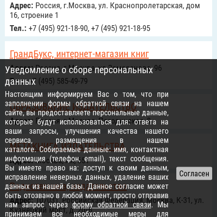
Адрес:
Россия, г.Москва, ул. Краснопролетарская, дом
16, строение 1
Тел.:
+7 (495) 921-18-90, +7 (495) 921-18-95
ГрандБукс, интернет-магазин книг
Адрес:
Россия, г.Москва, ул.Заморенова, 96
Уведомление о сборе персональных
данных
Тел.:
+7 (495) 585-49-79
Настоящим информируем Вас о том, что при
заполнении формы обратной связи на нашем
ОБРАЗОВАНИЕ ИЗДАТЕЛЬСТВО
сайте, вы предоставляете персональные данные,
Адрес:
Россия, г.Москва, Погодинская, 8
которые будут использоваться для: ответа на
ваши запросы, улучшения качества нашего
сервиса, размещения в нашем
МЕТАКНИГА ИЗДАТЕЛЬСТВА
каталоге. Собираемые данные: имя, контактная
информация (телефон, email), текст сообщения.
Адрес:
Москва, Ая, 651
Вы имеете право на: доступ к своим данным,
исправление неверных данных, удаление ваших
Радиотехника, издательство
данных из нашей базы. Данное согласие может
быть отозвано в любой момент, просто отправив
Адрес:
107031, Российская Федерация, Москва, К-31, ул.
нам запрос через
форму обратной связи
. Мы
Кузнецкий мост, д. 20/6
принимаем все необходимые меры для