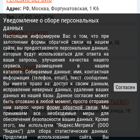
Адрес:
РФ, Москва, Фортунатовская, 1 К6
Тел.:
+7 495 365 25 84
Уведомление о сборе персональных
данных
БИМЭКС ГРУПП
Настоящим информируем Вас о том, что при
заполнении формы обратной связи на нашем
Адрес:
Россия, 125493 Москва, улица Флотская, 5Б
сайте, вы предоставляете персональные данные,
Тел.:
+7 495 988 80 43
которые будут использоваться для: ответа на
ваши запросы, улучшения качества нашего
сервиса, размещения в нашем
Хекни Групп
каталоге. Собираемые данные: имя, контактная
Адрес:
Россия, г. Москва, ул. Угличская, д. 16
информация (телефон, email), текст сообщения.
Вы имеете право на: доступ к своим данным,
Тел.:
+7 (965) 250-3362, +7 (966) 371-4210
исправление неверных данных, удаление ваших
данных из нашей базы. Данное согласие может
ИНТЕРСИТИ ЛОГИСТИК (ОФИС ШЕРЕМЕТЬЕВО)
быть отозвано в любой момент, просто отправив
нам запрос через
форму обратной связи
. Мы
Адрес:
РФ, 123308, г.Москва, 3-я Хорошёвская улица, 18
принимаем все необходимые меры для
корп 2 БЦ "Капитал Лофт", офис 120
обеспечения безопасности ваших данных. Кроме
этого, мы используем "Яндекс.Метрика" (ООО
Тел.:
+7 (495) 748-87-75
"Яндекс") для сбора статистических данных.
Продолжая использование сайта, Вы