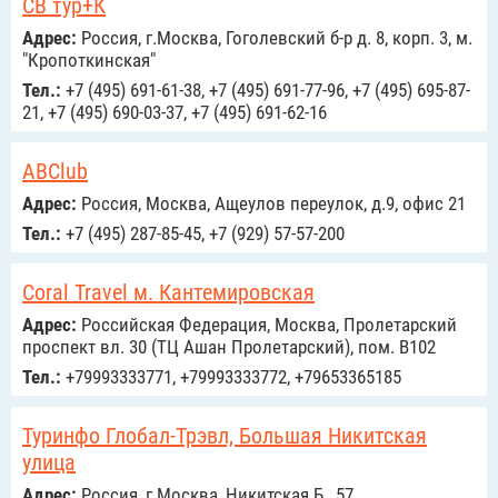
СВ тур+К
Адрес:
Россия, г.Москва, Гоголевский б-р д. 8, корп. 3, м.
"Кропоткинская"
Тел.:
+7 (495) 691-61-38, +7 (495) 691-77-96, +7 (495) 695-87-
21, +7 (495) 690-03-37, +7 (495) 691-62-16
ABClub
Адрес:
Россия, Москва, Ащеулов переулок, д.9, офис 21
Тел.:
+7 (495) 287-85-45, +7 (929) 57-57-200
Coral Travel м. Кантемировская
Адрес:
Российcкая Федерация, Москва, Пролетарский
проспект вл. 30 (ТЦ Ашан Пролетарский), пом. В102
Тел.:
+79993333771, +79993333772, +79653365185
Туринфо Глобал-Трэвл, Большая Никитская
улица
Адрес:
Россия, г.Москва, Никитская Б., 57