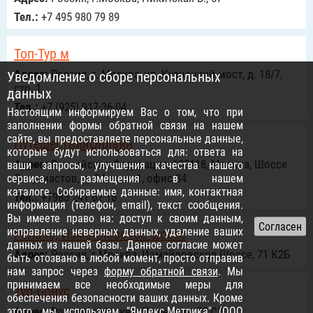
Тел.:
+7 495 980 79 89
Топ-Тур м
Адрес:
Россия, г. Москва, ул. Кузнецкий мост, д. 18/7,
Уведомление о сборе персональных
стр. 1
данных
Тел.:
+7 (925) 917-36-04
Настоящим информируем Вас о том, что при
заполнении формы обратной связи на нашем
сайте, вы предоставляете персональные данные,
ПутешествияОнлайн
которые будут использоваться для: ответа на
Адрес:
Российcкая Федерация, 105118, Москва, Шоссе
ваши запросы, улучшения качества нашего
Энтузиастов, д. 34, пом. 1, офис 34
сервиса, размещения в нашем
каталоге. Собираемые данные: имя, контактная
Тел.:
+7985 241 62 16
информация (телефон, email), текст сообщения.
Вы имеете право на: доступ к своим данным,
исправление неверных данных, удаление ваших
Релакс, Измайловское шоссе
данных из нашей базы. Данное согласие может
Адрес:
Россия, г.Москва, Измайловское Шоссе, 71 К2Б
быть отозвано в любой момент, просто отправив
нам запрос через
форму обратной связи
. Мы
принимаем все необходимые меры для
Тур-Бонус
обеспечения безопасности ваших данных. Кроме
этого, мы используем "Яндекс.Метрика" (ООО
Адрес:
Россия, г.Москва, Пушечная, 75 С2