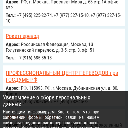
Адрес:
РФ, г. Москва, Проспект Мира д. 68 стр.1А офис
№ 2
Тел.:
+7 (495) 225-22-74, +7 (977) 327-15-10, +7 (977) 327-15-
10
Рокетперевод
Адрес:
Российcкая Федерация, Москва, 1й
Голутвинский переулок, д. 3-5, стр. 3, оф. 51
Тел.:
+7 (916) 685-85-13
ПРОФЕССИОНАЛЬНЫЙ ЦЕНТР ПЕРЕВОДОВ при
ГОСДУМЕ РФ
Адрес:
РФ, 115093, РФ, г.Москва, Дубининская ул, д. 80,
Карта
Уведомление о сборе персональных
Тел.:
+7 (495) 785-76-96, +7 (495) 782-46-73
данных
Настоящим информируем Вас о том, что при
Бюро переводов iTrex
заполнении формы обратной связи на нашем
сайте, вы предоставляете персональные данные,
Адрес:
Российcкая Федерация, Москва, Кривоколенный