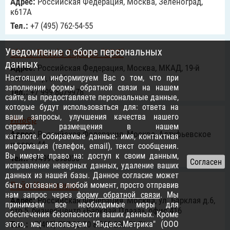
Адрес:
Российcкая Федерация, Москва, Зеленоград,
к617А
Тел.:
+7 (495) 762-54-55
Уведомление о сборе персональных
China-Russia Express "CRE"
данных
Адрес:
Российcкая Федерация, Москва, МКАД, 19-й
Настоящим информируем Вас о том, что при
километр, вл20с
заполнении формы обратной связи на нашем
Тел.:
+7 999 8879978
сайте, вы предоставляете персональные данные,
которые будут использоваться для: ответа на
ваши запросы, улучшения качества нашего
Иньер
сервиса, размещения в нашем
Адрес:
Российcкая Федерация, Москва, Алтуфьевское
каталоге. Собираемые данные: имя, контактная
шоссе, 44
информация (телефон, email), текст сообщения.
Вы имеете право на: доступ к своим данным,
Тел.:
+74991593030
исправление неверных данных, удаление ваших
данных из нашей базы. Данное согласие может
Рейл Континент
быть отозвано в любой момент, просто отправив
нам запрос через
форму обратной связи
. Мы
Адрес:
Российcкая Федерация, Москва, ул. Барклая д.6,
принимаем все необходимые меры для
стр.5, бизнес-центр «Барклай Плаза», офис 416
обеспечения безопасности ваших данных. Кроме
этого, мы используем "Яндекс.Метрика" (ООО
Тел.:
+7(495) 737-33-00 8-800-200-71-71