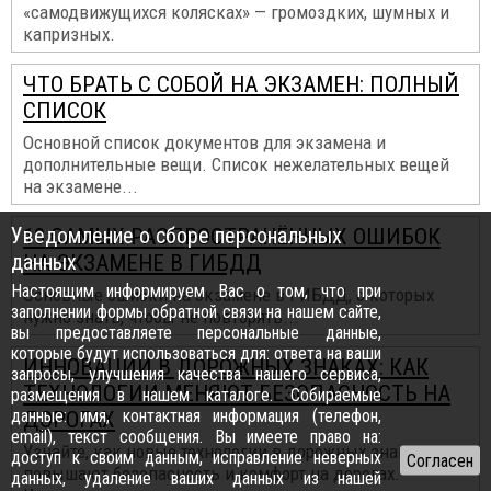
«самодвижущихся колясках» — громоздких, шумных и
капризных.
ЧТО БРАТЬ С СОБОЙ НА ЭКЗАМЕН: ПОЛНЫЙ
СПИСОК
Основной список документов для экзамена и
дополнительные вещи. Список нежелательных вещей
на экзамене...
Уведомление о сборе персональных
10 САМЫХ РАСПРОСТРАНЁННЫХ ОШИБОК
данных
НА ЭКЗАМЕНЕ В ГИБДД
Настоящим информируем Вас о том, что при
Основные ошибки на экзамене в ГИБДД, о которых
заполнении формы обратной связи на нашем сайте,
нужно знать, чтобы не повторять...
вы предоставляете персональные данные,
которые будут использоваться для: ответа на ваши
ИННОВАЦИИ В ДОРОЖНЫХ ЗНАКАХ: КАК
запросы, улучшения качества нашего сервиса,
ТЕХНОЛОГИИ МЕНЯЮТ БЕЗОПАСНОСТЬ НА
размещения в нашем каталоге. Собираемые
данные: имя, контактная информация (телефон,
ДОРОГАХ
email), текст сообщения. Вы имеете право на:
Узнайте, как новые технологии в дорожных знаках
доступ к своим данным, исправление неверных
повышают безопасность и комфорт на дорогах.
данных, удаление ваших данных из нашей