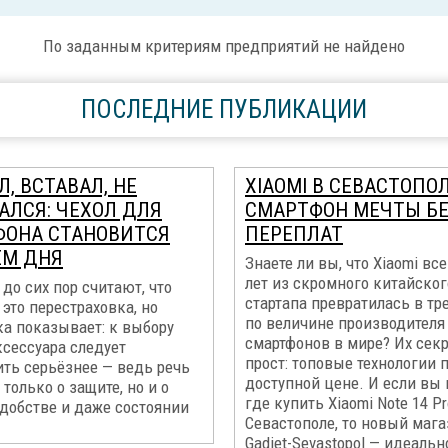
По заданным критериям предприятий не найдено
ПОСЛЕДНИЕ ПУБЛИКАЦИИ
, ВСТАВАЛ, НЕ
XIAOMI В СЕВАСТОПОЛ
АЛСЯ: ЧЕХОЛ ДЛЯ
СМАРТФОН МЕЧТЫ Б
ФОНА СТАНОВИТСЯ
ПЕРЕПЛАТ
ЕМ ДНЯ
Знаете ли вы, что Xiaomi все
лет из скромного китайског
до сих пор считают, что
стартапа превратилась в тр
 это перестраховка, но
по величине производителя
ка показывает: к выбору
смартфонов в мире? Их сек
ксессуара следует
прост: топовые технологии 
ить серьёзнее — ведь речь
доступной цене. И если вы 
 только о защите, но и о
где купить Xiaomi Note 14 Pr
удобстве и даже состоянии
Севастополе, то новый маг
Gadjet-Sevastopol — идеальн