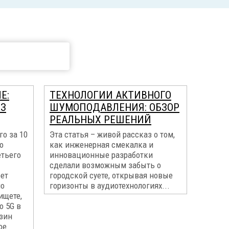
Е:
ТЕХНОЛОГИИ АКТИВНОГО
ЕЗ
ШУМОПОДАВЛЕНИЯ: ОБЗОР
РЕАЛЬНЫХ РЕШЕНИЙ
го за 10
Эта статья – живой рассказ о том,
о
как инженерная смекалка и
етьего
инновационные разработки
сделали возможным забыть о
рет
городской суете, открывая новые
по
горизонты в аудиотехнологиях...
ищете,
o 5G в
азин
ое