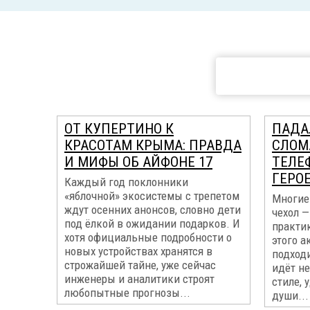
ОТ КУПЕРТИНО К
ПАДАЛ
КРАСОТАМ КРЫМА: ПРАВДА
СЛОМ
И МИФЫ ОБ АЙФОНЕ 17
ТЕЛЕ
ГЕРО
Каждый год поклонники
«яблочной» экосистемы с трепетом
Многие 
ждут осенних анонсов, словно дети
чехол —
под ёлкой в ожидании подарков. И
практи
хотя официальные подробности о
этого а
новых устройствах хранятся в
подход
строжайшей тайне, уже сейчас
идёт не
инженеры и аналитики строят
стиле, 
любопытные прогнозы...
души...