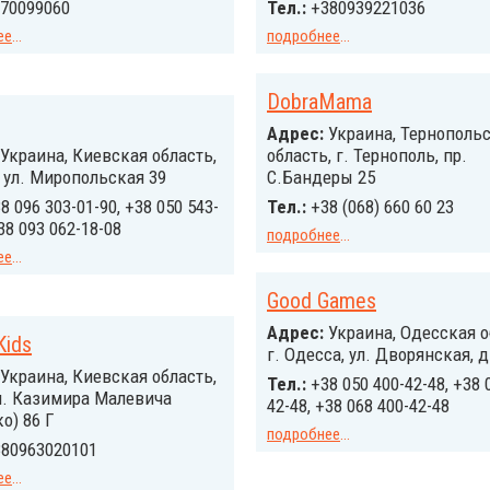
70099060
Тел.:
+380939221036
ее
...
подробнее
...
DobraMama
Адрес:
Украина, Тернополь
Украина, Киевская область,
область, г. Тернополь, пр.
, ул. Миропольская 39
С.Бандеры 25
8 096 303-01-90, +38 050 543-
Тел.:
+38 (068) 660 60 23
38 093 062-18-08
подробнее
...
ее
...
Good Games
Адрес:
Украина, Одесская о
Kids
г. Одесса, ул. Дворянская, д
Украина, Киевская область,
Тел.:
+38 050 400-42-48, +38 
л. Казимира Малевича
42-48, +38 068 400-42-48
о) 86 Г
подробнее
...
80963020101
ее
...