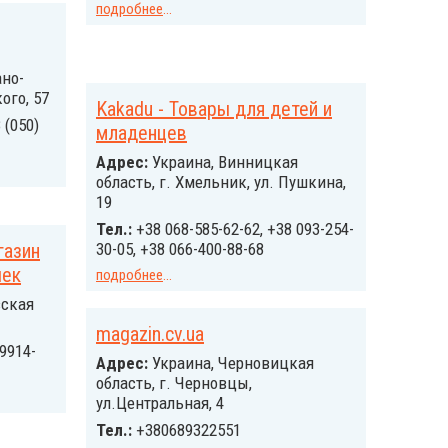
подробнее
...
ано-
ого, 57
Kakadu - Товары для детей и
 (050)
младенцев
Адрес:
Украина, Винницкая
область, г. Хмельник, ул. Пушкина,
19
Тел.:
+38 068-585-62-62, +38 093-254-
газин
30-05, +38 066-400-88-68
шек
подробнее
...
вская
magazin.cv.ua
9914-
Адрес:
Украина, Черновицкая
область, г. Черновцы,
ул.Центральная, 4
Тел.:
+380689322551