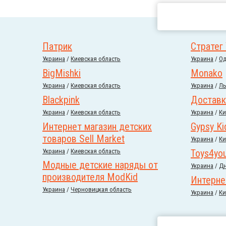
Патрик
Стратег
Украина
/
Киевская область
Украина
/
Од
BigMishki
Monako
Украина
/
Киевская область
Украина
/
Ль
Blackpink
Доставк
Украина
/
Киевская область
Украина
/
Ки
Интернет магазин детских
Gypsy Ki
товаров Sell Market
Украина
/
Ки
Украина
/
Киевская область
Toys4yo
Модные детские наряды от
Украина
/
Дн
производителя ModKid
Интерне
Украина
/
Черновицкая область
Украина
/
Ки