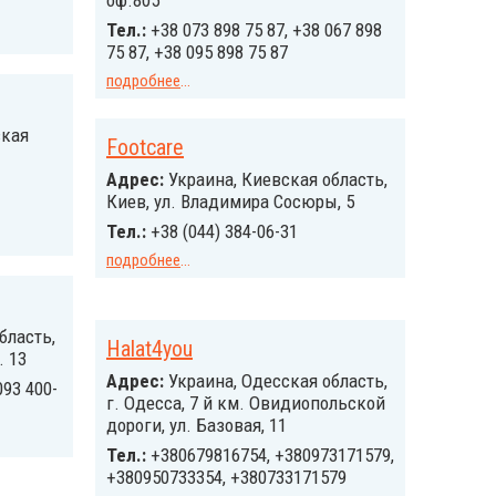
оф.805
Тел.:
+38 073 898 75 87, +38 067 898
75 87, +38 095 898 75 87
подробнее
...
ская
Footcare
Адрес:
Украина, Киевская область,
Киев, ул. Владимира Сосюры, 5
Тел.:
+38 (044) 384-06-31
подробнее
...
бласть,
Halat4you
. 13
Адрес:
Украина, Одесская область,
093 400-
г. Одесса, 7 й км. Овидиопольской
дороги, ул. Базовая, 11
Тел.:
+380679816754, +380973171579,
+380950733354, +380733171579