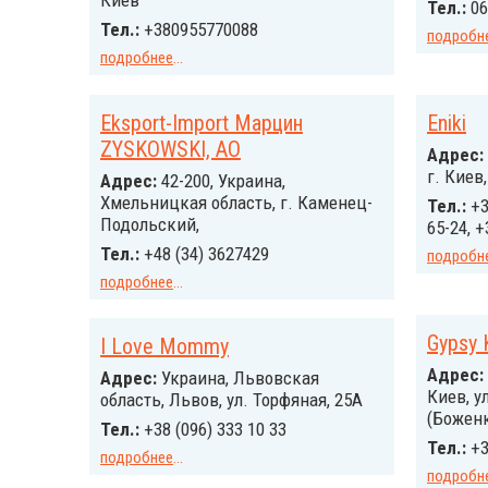
Киев
Тел.:
06
Тел.:
+380955770088
подробн
подробнее
...
Eksport-Import Марцин
Eniki
ZYSKOWSKI, АО
Адрес:
г. Киев
Адрес:
42-200, Украина,
Хмельницкая область, г. Каменец-
Тел.:
+3
Подольский,
65-24, +
Тел.:
+48 (34) 3627429
подробн
подробнее
...
Gypsy 
I Love Mommy
Адрес:
Адрес:
Украина, Львовская
Киев, у
область, Львов, ул. Торфяная, 25А
(Боженк
Тел.:
+38 (096) 333 10 33
Тел.:
+3
подробнее
...
подробн