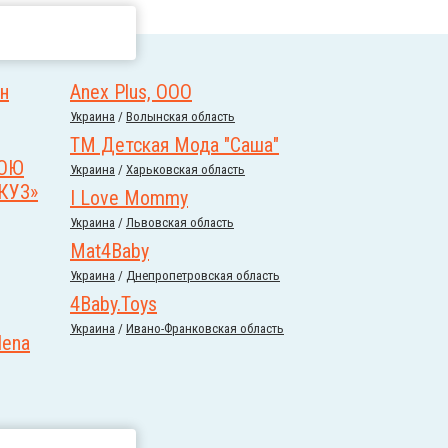
ин
Anex Plus, ООО
Украина
/
Волынская область
ТМ Детская Мода "Саша"
НОЮ
Украина
/
Харьковская область
КУЗ»
I Love Mommy
Украина
/
Львовская область
Mat4Baby
Украина
/
Днепропетровская область
4Baby.Toys
Украина
/
Ивано-Франковская область
lena