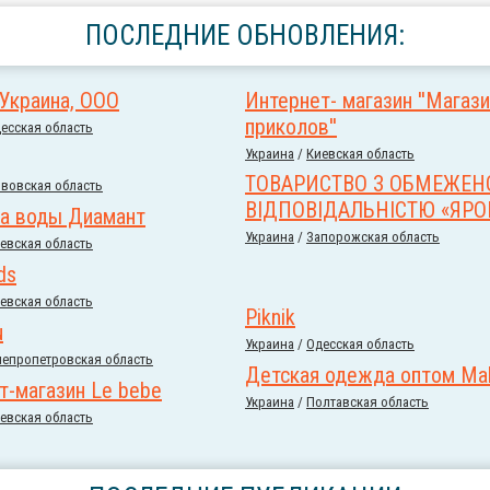
ПОСЛЕДНИЕ ОБНОВЛЕНИЯ:
 Украина, ООО
Интернет- магазин ''Магаз
приколов''
есская область
Украина
/
Киевская область
ТОВАРИСТВО З ОБМЕЖЕ
вовская область
ВІДПОВІДАЛЬНІСТЮ «ЯРО
а воды Диамант
Украина
/
Запорожская область
евская область
ds
евская область
Piknik
u
Украина
/
Одесская область
епропетровская область
Детская одежда оптом Ma
т-магазин Le bebe
Украина
/
Полтавская область
евская область