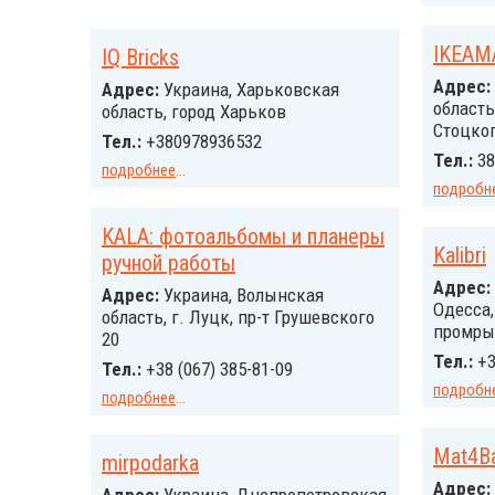
IKEAM
IQ Bricks
Адрес:
Адрес:
Украина, Харьковская
область
область, город Харьков
Стоцког
Тел.:
+380978936532
Тел.:
38
подробнее
...
подробн
KALA: фотоальбомы и планеры
Kalibri
ручной работы
Адрес:
Адрес:
Украина, Волынская
Одесса,
область, г. Луцк, пр-т Грушевского
промрын
20
Тел.:
+3
Тел.:
+38 (067) 385-81-09
подробн
подробнее
...
Mat4B
mirpodarka
Адрес: