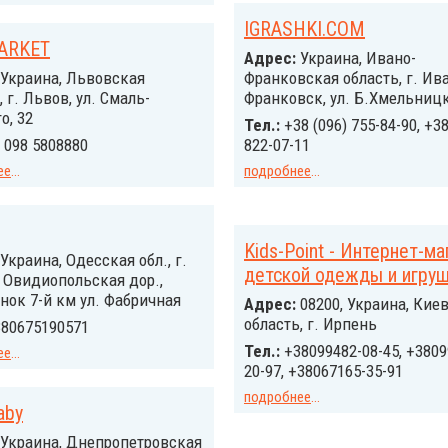
IGRASHKI.COM
ARKET
Адрес:
Украина, Ивано-
Украина, Львовская
Франковская область, г. Ив
, г. Львов, ул. Смаль-
Франковск, ул. Б.Хмельницк
о, 32
Тел.:
+38 (096) 755-84-90, +38
 098 5808880
822-07-11
ее
...
подробнее
...
Kids-Point - Интернет-ма
Украина, Одесская обл., г.
детской одежды и игру
 Овидиопольская дор.,
ок 7-й км ул. Фабричная
Адрес:
08200, Украина, Кие
область, г. Ирпень
80675190571
Тел.:
+38099482-08-45, +3809
ее
...
20-97, +38067165-35-91
подробнее
...
aby
Украина, Днепропетровская