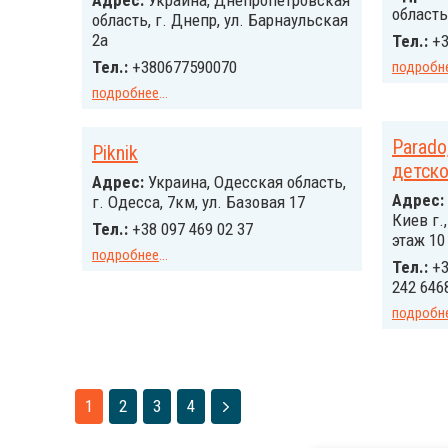
Адрес:
Украина, Днепропетровская
область
область, г. Днепр, ул. Барнаульская
2а
Тел.:
+3
Тел.:
+380677590070
подробн
подробнее
...
Parado
Piknik
детск
Адрес:
Украина, Одесская область,
Адрес:
г. Одесса, 7км, ул. Базовая 17
Киев г.
Тел.:
+38 097 469 02 37
этаж 10
подробнее
...
Тел.:
+3
242 6468
подробн
1
2
3
4