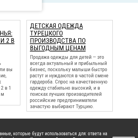
ДЕТСКАЯ ОДЕЖДА
НЬЯ:
ТУРЕЦКОГО
И 2 В
ПРОИЗВОДСТВА ПО
ВЫГОДНЫМ ЦЕНАМ
Продажа одежды для детей — это
ь
всегда актуальный и прибыльный
ли вы
бизнес, поскольку малыши быстро
ие,
растут и нуждаются в частой смене
к
гардероба. Спрос на качественную
2 в 1
одежду стабильно высокий, и в
ым
поисках лучших производителей
российские предприниматели
зачастую выбирают Турцию.
нные, которые будут использоваться для: ответа на