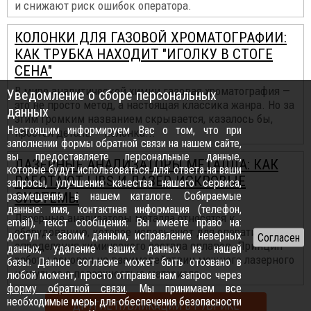
и снижают риск ошибок оператора.
КОЛОНКИ ДЛЯ ГАЗОВОЙ ХРОМАТОГРАФИИ:
КАК ТРУБКА НАХОДИТ "ИГОЛКУ В СТОГЕ
СЕНА"
В мире аналитической химии газовая хроматография —
Уведомление о сборе персональных
это не просто метод, а настоящая классика жанра. Но за
данных
этим громким названием скрывается, казалось бы,
Настоящим информируем Вас о том, что при
простая деталь — колонка...
заполнении формы обратной связи на нашем сайте,
вы предоставляете персональные данные,
ЛАЗЕРНЫЕ АНАЛИЗАТОРЫ МЕТАЛЛА: КАК
которые будут использоваться для: ответа на ваши
РАБОТАЮТ LIBS И ЛАЗЕР-ИСКРОВЫЕ
запросы, улучшения качества нашего сервиса,
размещения в нашем каталоге. Собираемые
СИСТЕМЫ
данные: имя, контактная информация (телефон,
Лазерные анализаторы металла относятся к
email), текст сообщения. Вы имеете право на:
оборудованию, которое используют для оперативного
доступ к своим данным, исправление неверных
определения химического состава сплавов. Принцип
данных, удаление ваших данных из нашей
работы основан на взаимодействии мощного лазерного
базы. Данное согласие может быть отозвано в
импульса с поверхностью материала...
любой момент, просто отправив нам запрос через
форму обратной связи
. Мы принимаем все
необходимые меры для обеспечения безопасности
ДРУГИЕ ПУБЛИКАЦИИ В РУБРИКЕ