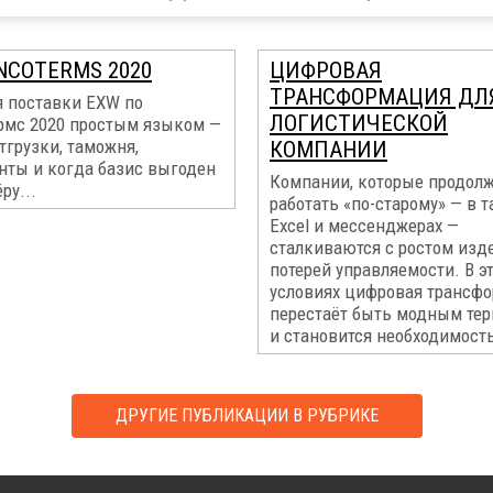
NCOTERMS 2020
ЦИФРОВАЯ
ТРАНСФОРМАЦИЯ ДЛ
я поставки EXW по
ЛОГИСТИЧЕСКОЙ
рмс 2020 простым языком —
тгрузки, таможня,
КОМПАНИИ
нты и когда базис выгоден
Компании, которые продол
ру...
работать «по-старому» — в 
Excel и мессенджерах —
сталкиваются с ростом изд
потерей управляемости. В э
условиях цифровая трансф
перестаёт быть модным те
и становится необходимость
ДРУГИЕ ПУБЛИКАЦИИ В РУБРИКЕ