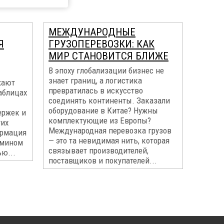
МЕЖДУНАРОДНЫЕ
Я
ГРУЗОПЕРЕВОЗКИ: КАК
МИР СТАНОВИТСЯ БЛИЖЕ
В эпоху глобализации бизнес не
знает границ, а логистика
жают
превратилась в искусство
таблицах
соединять континенты. Заказали
оборудование в Китае? Нужны
ержек и
комплектующие из Европы?
тих
Международная перевозка грузов
ормация
— это та невидимая нить, которая
рмином
связывает производителей,
ю...
поставщиков и покупателей...