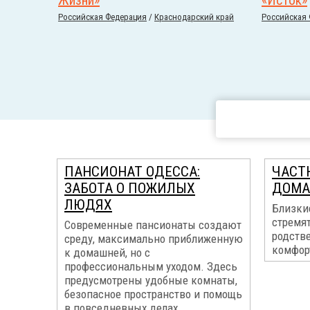
Жизни»
«Исток»
Российcкая Федерация
/
Краснодарский край
Российcкая
ПАНСИОНАТ ОДЕССА:
ЧАСТ
ЗАБОТА О ПОЖИЛЫХ
ДОМА
ЛЮДЯХ
Близки
стремя
Современные пансионаты создают
родств
среду, максимально приближенную
комфор
к домашней, но с
профессиональным уходом. Здесь
предусмотрены удобные комнаты,
безопасное пространство и помощь
в повседневных делах...