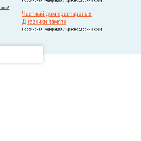
Российcкая Федерация
/
Краснодарский край
 край
Частный дом престарелых
Дневники памяти
Российcкая Федерация
/
Краснодарский край