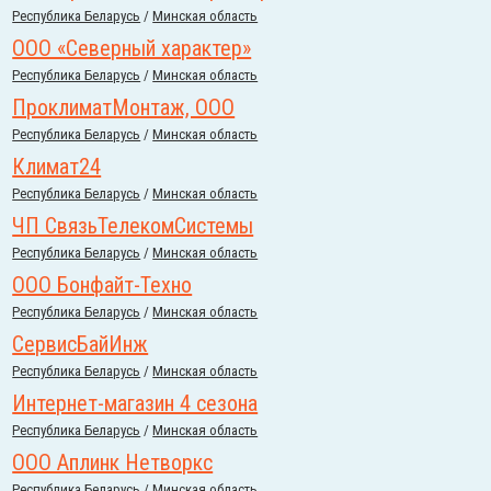
Республика Беларусь
/
Минская область
ООО «Северный характер»
Республика Беларусь
/
Минская область
ПроклиматМонтаж, ООО
Республика Беларусь
/
Минская область
Климат24
Республика Беларусь
/
Минская область
ЧП СвязьТелекомСистемы
Республика Беларусь
/
Минская область
ООО Бонфайт-Техно
Республика Беларусь
/
Минская область
СервисБайИнж
Республика Беларусь
/
Минская область
Интернет-магазин 4 сезона
Республика Беларусь
/
Минская область
ООО Аплинк Нетворкс
Республика Беларусь
/
Минская область