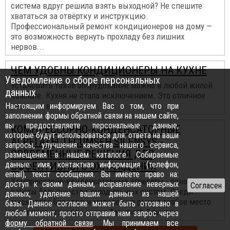
система вдруг решила взять выходной? Не спешите
хвататься за отвёртку и инструкцию.
Профессиональный ремонт кондиционеров на дому —
это возможность вернуть прохладу без лишних
нервов...
ЧЕМ УДОБНЫ КОНДИЦИОНЕРЫ НА КУХНЕ
Уведомление о сборе персональных
Установить такое оборудование можно в любой жилой
данных
комнате. Кухня не стала исключением. Это отличное
решение, если...
Настоящим информируем Вас о том, что при
заполнении формы обратной связи на нашем сайте,
вы предоставляете персональные данные,
КОМПРЕССОРНО-КОНДЕНСАТОРНЫЕ
которые будут использоваться для: ответа на ваши
АГРЕГАТЫ TECUMSEH SILENSYS -
запросы, улучшения качества нашего сервиса,
СОВРЕМЕННЫЕ РЕШЕНИЯ ДЛЯ
размещения в нашем каталоге. Собираемые
данные: имя, контактная информация (телефон,
ЭФФЕКТИВНОГО ОХЛАЖДЕНИЯ
email), текст сообщения. Вы имеете право на:
Компрессорно-конденсаторные агрегаты - основа для
доступ к своим данным, исправление неверных
работы большинства холодильных систем. Среди
данных, удаление ваших данных из нашей
множества брендов и моделей на рынке особое место
базы. Данное согласие может быть отозвано в
занимают агрегаты серии Tecumseh Silensys...
любой момент, просто отправив нам запрос через
форму обратной связи
. Мы принимаем все