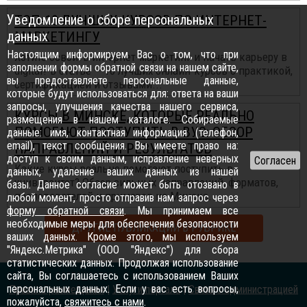
Уведомление о сборе персональных
ТОП-10 ЛУЧШИХ КУРСОВ ПО ИНТЕРНЕТ-
данных
МАРКЕТИНГУ
Настоящим информируем Вас о том, что при
Хотите освоить интернет-маркетинг и начать карьеру в
заполнении формы обратной связи на нашем сайте,
digital? В статье — 10 лучших онлайн-курсов с практикой,
вы предоставляете персональные данные,
сертификацией и отзывами...
которые будут использоваться для: ответа на ваши
запросы, улучшения качества нашего сервиса,
КУРСЫ В МИНСКЕ, КОТОРЫЕ РЕАЛЬНО
размещения в нашем каталоге. Собираемые
ПОМОГАЮТ ПОСТУПИТЬ В ВУЗ: ОБЗОР
данные: имя, контактная информация (телефон,
email), текст сообщения. Вы имеете право на:
НАПРАВЛЕНИЙ И РЕЗУЛЬТАТОВ
доступ к своим данным, исправление неверных
Какие курсы реально помогают поступить в
данных, удаление ваших данных из нашей
университет? Обзор сильных направлений, форматов,
базы. Данное согласие может быть отозвано в
преподавателей и примеров из Минска...
любой момент, просто отправив нам запрос через
форму обратной связи
. Мы принимаем все
необходимые меры для обеспечения безопасности
ДРУГИЕ ПУБЛИКАЦИИ В РУБРИКЕ
ваших данных. Кроме этого, мы используем
"Яндекс.Метрика" (ООО "Яндекс") для сбора
статистических данных. Продолжая использование
сайта, Вы соглашаетесь с использованием Ваших
персональных данных. Если у вас есть вопросы,
Правила размещения
|
Услуги портала
|
Связь с администрацией
пожалуйста,
свяжитесь с нами
.