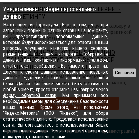
Уведомление о сборе персональных
ТОП-10 ЛУЧШИХ КУРСОВ ПО ИНТЕРНЕТ-
данных
МАРКЕТИНГУ
Настоящим информируем Вас о том, что при
Хотите освоить интернет-маркетинг и начать карьеру в
заполнении формы обратной связи на нашем сайте,
digital? В статье — 10 лучших онлайн-курсов с практикой,
вы предоставляете персональные данные,
сертификацией и отзывами...
которые будут использоваться для: ответа на ваши
запросы, улучшения качества нашего сервиса,
КУРСЫ В МИНСКЕ, КОТОРЫЕ РЕАЛЬНО
размещения в нашем каталоге. Собираемые
ПОМОГАЮТ ПОСТУПИТЬ В ВУЗ: ОБЗОР
данные: имя, контактная информация (телефон,
email), текст сообщения. Вы имеете право на:
НАПРАВЛЕНИЙ И РЕЗУЛЬТАТОВ
доступ к своим данным, исправление неверных
Какие курсы реально помогают поступить в
данных, удаление ваших данных из нашей
университет? Обзор сильных направлений, форматов,
базы. Данное согласие может быть отозвано в
преподавателей и примеров из Минска...
любой момент, просто отправив нам запрос через
форму обратной связи
. Мы принимаем все
необходимые меры для обеспечения безопасности
ДРУГИЕ ПУБЛИКАЦИИ В РУБРИКЕ
ваших данных. Кроме этого, мы используем
"Яндекс.Метрика" (ООО "Яндекс") для сбора
статистических данных. Продолжая использование
сайта, Вы соглашаетесь с использованием Ваших
персональных данных. Если у вас есть вопросы,
Правила размещения
|
Услуги портала
|
Связь с администрацией
пожалуйста,
свяжитесь с нами
.