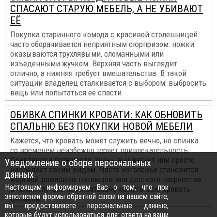
СПАСАЮТ СТАРУЮ МЕБЕЛЬ, А НЕ УБИВАЮТ
ЕЁ
Покупка старинного комода с красивой столешницей
часто оборачивается неприятным сюрпризом: ножки
оказываются трухлявыми, сломанными или
изъеденными жучком. Верхняя часть выглядит
отлично, а нижняя требует вмешательства. В такой
ситуации владелец сталкивается с выбором: выбросить
вещь или попытаться её спасти.
ОБИВКА СПИНКИ КРОВАТИ: КАК ОБНОВИТЬ
СПАЛЬНЮ БЕЗ ПОКУПКИ НОВОЙ МЕБЕЛИ
Кажется, что кровать может служить вечно, но спинка
со временем неизбежно теряет привлекательность.
Появляются потёртости, ткань выцветает или просто
Уведомление о сборе персональных
надоедает своим видом. Часто изголовье становится
данных
жертвой домашних питомцев или детского творчества.
Настоящим информируем Вас о том, что при
В таких случаях необязательно менять всю кровать
заполнении формы обратной связи на нашем сайте,
целиком.
вы предоставляете персональные данные,
которые будут использоваться для: ответа на ваши