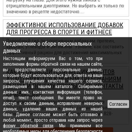
отрицательными диоптриями. Но выбрать их только по
значению в рецепте недостаточно...
ЭФФЕКТИВНОЕ ИСПОЛЬЗОВАНИЕ ДОБАВОК
ДЛЯ ПРОГРЕССА В СПОРТЕ И ФИТНЕСЕ
Подробный гид по спортивным добавкам: протеин,
Уведомление о сборе персональных
креатин, углеводы и витамины. Узнайте, как составить
данных
эффективный рацион для достижения максимальных
результатов в спорте...
Настоящим информируем Вас о том, что при
заполнении формы обратной связи на нашем сайте,
вы предоставляете персональные данные,
КАК ПРОИЗВОДИТЕЛИ МЕДИКАМЕНТОВ
которые будут использоваться для: ответа на ваши
АДАПТИРУЮТСЯ К НОВЫМ ТРЕБОВАНИЯМ
запросы, улучшения качества нашего сервиса,
РЫНКА И ПОЧЕМУ ПРЯМЫЕ B2B-КОНТАКТЫ
размещения в нашем каталоге. Собираемые
данные: имя, контактная информация (телефон,
РЕШАЮТ ВСЁ
email), текст сообщения. Вы имеете право на:
Разбираем, как производители медикаментов
доступ к своим данным, исправление неверных
перестраивают процессы, чтобы соответствовать
данных, удаление ваших данных из нашей
новым требованиям рынка, и почему прямые B2B-
базы. Данное согласие может быть отозвано в
контакты становятся ключевыми...
любой момент, просто отправив нам запрос через
форму обратной связи
. Мы принимаем все
необходимые меры для обеспечения безопасности